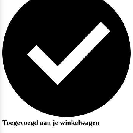
Scitec Nutrition
Snickers
Stacker2
Supplement Needs
Toegevoegd aan je winkelwagen
Trained By JP