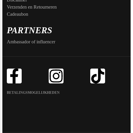
Verzenden en Retourneren
Max Protein
Powerfoods
Cadeaubon
PARTNERS
Monster
Ambassador of influencer
Muskle
Mutant
BETALINGSMOGELIJKHEDEN
Nataos