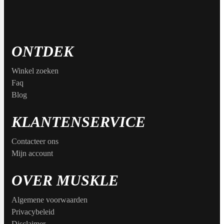
Collageen
POPULAIR
Fast Forward Nutrition
Sleep
ONTDEK
Antioxidanten
Ghost
Winkel zoeken
Faq
Greens
Blog
Grenade
Curcuma
KLANTENSERVICE
Krill Oil
Contacteer ons
M&M
Mijn account
Tudca
OVER MUSKLE
Vochtafdrijver
Mars
Algemene voorwaarden
Privacybeleid
Matcha
POPULAIR
Disclaimer