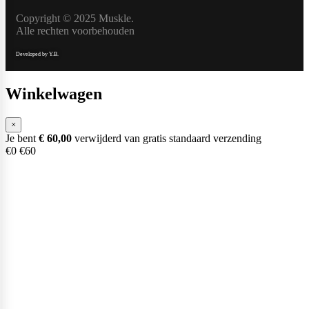
Naughty Boy
Copyright © 2025 Muskle.
Alle rechten voorbehouden
Developed by Y.B.
Oatking
Winkelwagen
×
Olimp Sport Nutrition
Je bent
€
60,00
verwijderd van gratis standaard verzending
€0
€60
Optimum Nutrition
PB2
PER4M