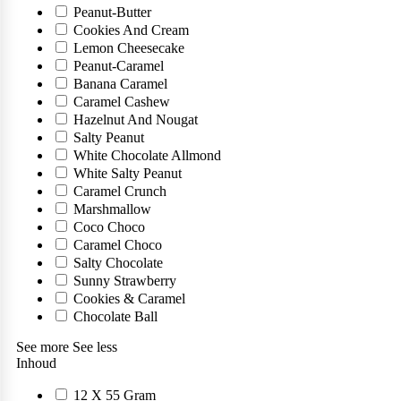
Peanut-Butter
Cookies And Cream
Algemene voorwaarden
Beta-Alanine
Cream of Rice
Vegan
Libido
Vitamine K
Creatine Kre-Alkalyn
Zero Syrup
Barebells
Lemon Cheesecake
Peanut-Caramel
Privacybeleid
Banana Caramel
Arginine
Pancake mix
Arginine (libido)
Eiwit repen
Gezondheid
Creatine Mixen
Bekijk assortiment
Multivitamines
POPULAIR
POPULAIR
Caramel Cashew
Hazelnut And Nougat
BiotechUSA
Disclaimer
Glutamine
Waffle mix
Proteïne cream
Coenzyme
Creapure
Salty Peanut
Omega-3
POPULAIR
POPULAIR
White Chocolate Allmond
Verzenden en Retourneren
White Salty Peanut
HMB
Cooking Spray
Digestive support
Electrolytes
Caramel Crunch
BULK
Marshmallow
Cadeaubon
Zero confituur
Intra workout
Gewrichten
Coco Choco
POPULAIR
Caramel Choco
Salty Chocolate
Partners
Zero producten
Post workout
Liver & kidney support
POPULAIR
POPULAIR
Dr Nutz
Sunny Strawberry
Cookies & Caramel
Ambassador of Influencer
Chocolate Ball
Probiotics
See more
See less
ESN
Inhoud
Health support
POPULAIR
12 X 55 Gram