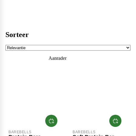
een
verantwoorde
traktatie!
Purasana
Sorteer
QNT
Aanrader
Quamtrax
Rabeko
Ryse
BAREBELLS
BAREBELLS