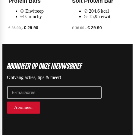
Protein Bars
Soft Protein Bar
Eiwitreep
204,6 kcal
Crunchy
15,95 eiwit
Scitec Nutrition
€ 29.90
€ 29.90
€ 36.00,-
€ 36.00,-
Snickers
ABonneer op onze nieuwsbrief
Stacker2
Ontvang acties, tips & meer!
Supplement Needs
Abonneer
Trained By JP