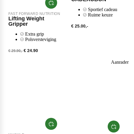
Collageen
POPULAIR
Sportief cadeau
Fast Forward Nutrition
FAST FORWARD NUTRITION
Ruime keuze
Lifting Weight
Sleep
Gripper
€ 25.00,-
Extra grip
Antioxidanten
Ghost
Polsversteviging
Greens
€ 24.90
€ 29.90,-
Aanrader
Grenade
Curcuma
Krill Oil
M&M
Tudca
Vochtafdrijver
Mars
Matcha
POPULAIR