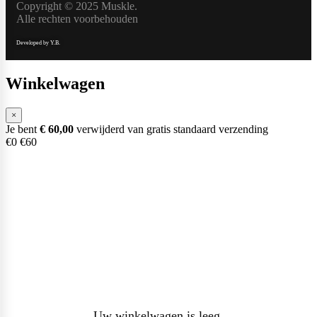
Copyright © 2025 Muskle.
Alle rechten voorbehouden
Weider
Developed by Y.B.
Winkelwagen
×
Je bent
€
60,00
verwijderd van gratis standaard verzending
€0
€60
Uw winkelwagen is leeg.