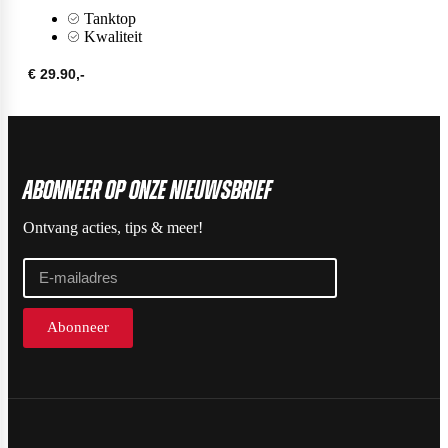
Naughty Boy
Tanktop
Kwaliteit
€ 29.90,-
Oatking
ABonneer op onze nieuwsbrief
Olimp Sport Nutrition
Ontvang acties, tips & meer!
Optimum Nutrition
Abonneer
PB2
PER4M