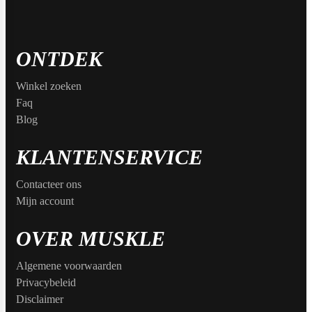
ONTDEK
Purasana
Winkel zoeken
Faq
Blog
QNT
KLANTENSERVICE
Quamtrax
Contacteer ons
Mijn account
OVER MUSKLE
Rabeko
Algemene voorwaarden
Privacybeleid
Disclaimer
Ryse