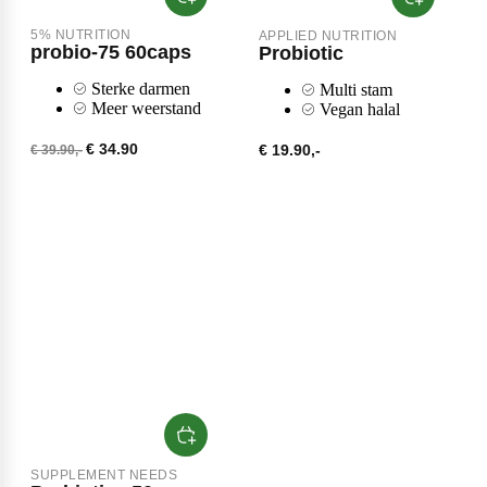
Collageen
POPULAIR
5% NUTRITION
APPLIED NUTRITION
Fast Forward Nutrition
probio-75 60caps
Probiotic
Sleep
Sterke darmen
Multi stam
Meer weerstand
Vegan halal
Antioxidanten
Ghost
€ 34.90
€ 19.90,-
€ 39.90,-
Greens
Grenade
Curcuma
Krill Oil
M&M
Tudca
Vochtafdrijver
Mars
Matcha
POPULAIR
SUPPLEMENT NEEDS