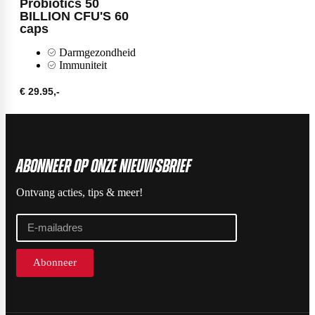
Probiotics 50
BILLION CFU'S 60
Max Protein
Powerfoods
caps
Darmgezondheid
Immuniteit
Monster
€ 29.95,-
Muskle
ABonneer op onze nieuwsbrief
Ontvang acties, tips & meer!
Mutant
Nataos
Abonneer