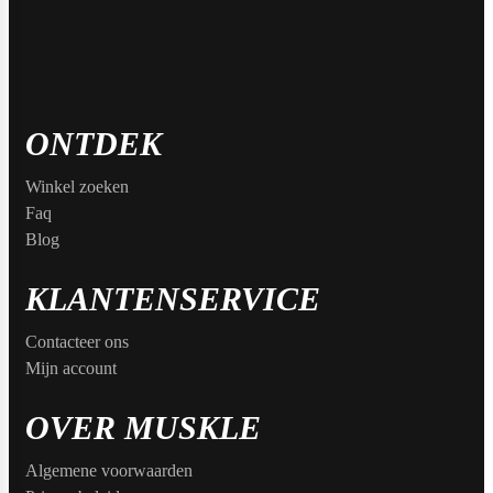
Naughty Boy
Oatking
ONTDEK
Winkel zoeken
Olimp Sport Nutrition
Faq
Blog
KLANTENSERVICE
Optimum Nutrition
Contacteer ons
Mijn account
PB2
OVER MUSKLE
Algemene voorwaarden
PER4M