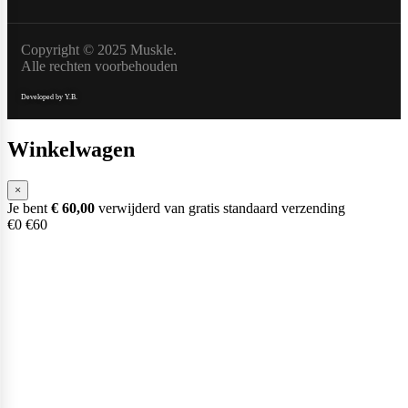
Copyright © 2025 Muskle.
Scitec Nutrition
Alle rechten voorbehouden
Developed by Y.B.
Snickers
Winkelwagen
×
Je bent
€
60,00
verwijderd van gratis standaard verzending
Stacker2
€0
€60
Supplement Needs
Trained By JP