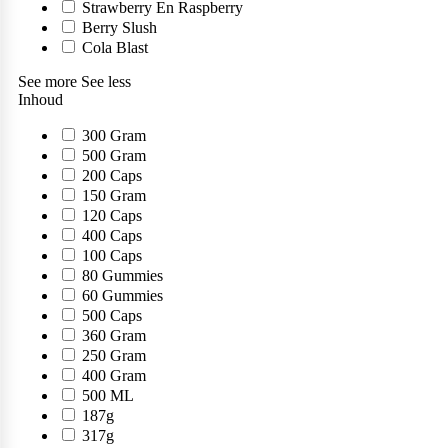
Strawberry En Raspberry
Collageen
POPULAIR
Berry Slush
Fast Forward Nutrition
Cola Blast
Sleep
See more
See less
Inhoud
Antioxidanten
Ghost
300 Gram
500 Gram
Greens
200 Caps
150 Gram
Grenade
120 Caps
Curcuma
400 Caps
100 Caps
Krill Oil
80 Gummies
60 Gummies
M&M
500 Caps
Tudca
360 Gram
250 Gram
Vochtafdrijver
400 Gram
Mars
500 ML
187g
Matcha
POPULAIR
317g