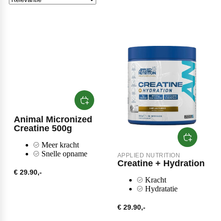
Naughty Boy
Oatking
Olimp Sport Nutrition
Animal Micronized
Creatine 500g
Optimum Nutrition
Meer kracht
Snelle opname
APPLIED NUTRITION
Creatine + Hydration
€ 29.90,-
PB2
Kracht
Hydratatie
€ 29.90,-
PER4M