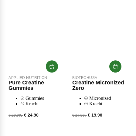
Scitec Nutrition
Snickers
Stacker2
APPLIED NUTRITION
BIOTECHUSA
Pure Creatine
Creatine Micronized
Gummies
Zero
Gummies
Micronized
Supplement Needs
Kracht
Kracht
€ 24.90
€ 19.90
€ 29.90,-
€ 27.90,-
Trained By JP