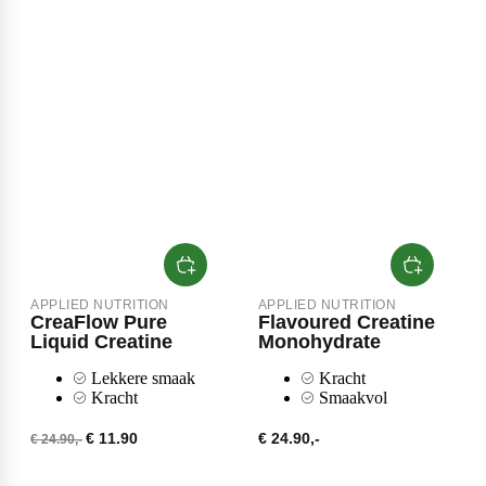
Purasana
QNT
Quamtrax
APPLIED NUTRITION
APPLIED NUTRITION
CreaFlow Pure
Flavoured Creatine
Liquid Creatine
Monohydrate
Rabeko
Lekkere smaak
Kracht
Kracht
Smaakvol
€ 11.90
€ 24.90,-
€ 24.90,-
Ryse