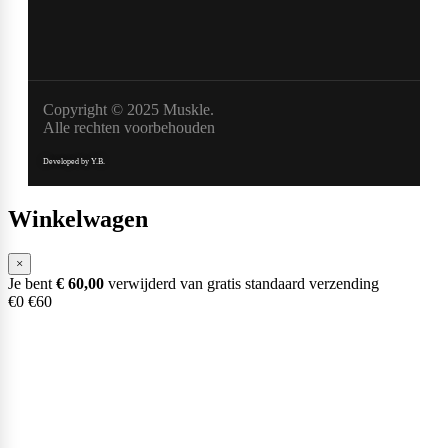
Copyright © 2025 Muskle.
Alle rechten voorbehouden
Developed by Y.B.
Winkelwagen
×
Je bent
€
60,00
verwijderd van gratis standaard verzending
€0
€60