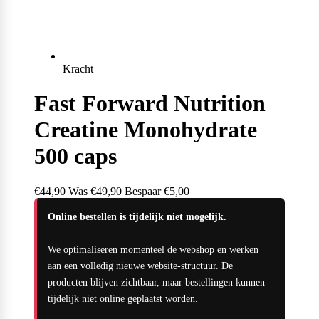
Weider
Kracht
Fast Forward Nutrition
Creatine Monohydrate
500 caps
€44,90
Was
€49,90
Bespaar €5,00
Online bestellen is tijdelijk niet mogelijk.
We optimaliseren momenteel de webshop en werken
aan een volledig nieuwe website-structuur. De
producten blijven zichtbaar, maar bestellingen kunnen
tijdelijk niet online geplaatst worden.