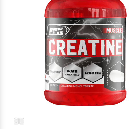
Naughty Boy
Oatking
Olimp Sport Nutrition
Optimum Nutrition
PB2
PER4M