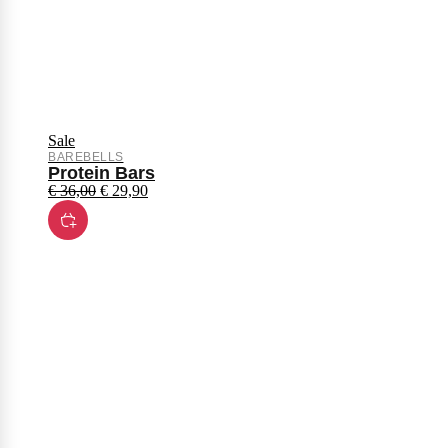
Sale
BAREBELLS
Protein Bars
€
36,00
€
29,90