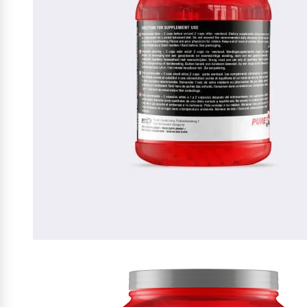
Max Protein
Powerfoods
Monster
Muskle
Mutant
Nataos