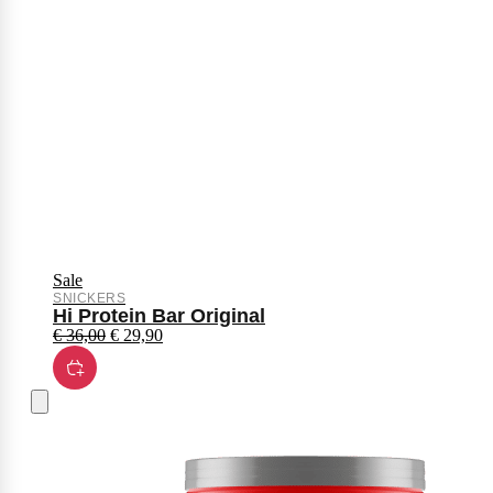
Sale
SNICKERS
Hi Protein Bar Original
€
36,00
€
29,90