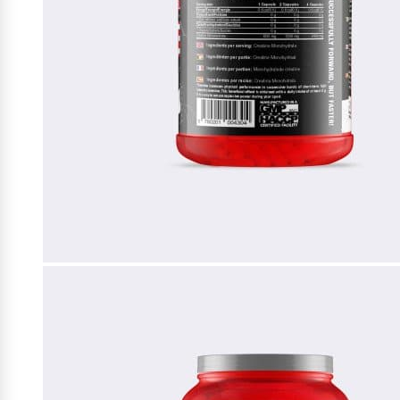
Collageen
POPULAIR
Fast Forward Nutrition
Sleep
Antioxidanten
Ghost
Greens
Grenade
Curcuma
Krill Oil
M&M
Tudca
Vochtafdrijver
Mars
Matcha
POPULAIR