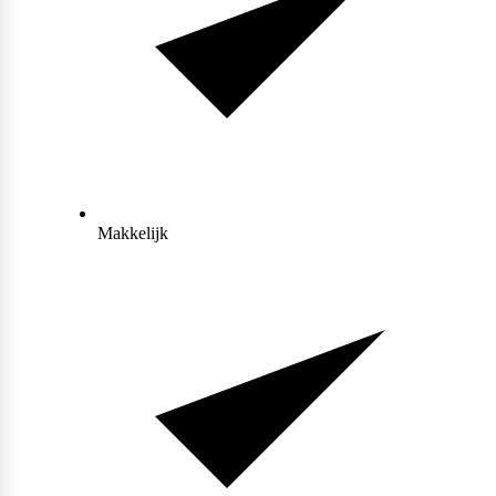
Scitec Nutrition
Snickers
Makkelijk
Stacker2
Supplement Needs
Trained By JP