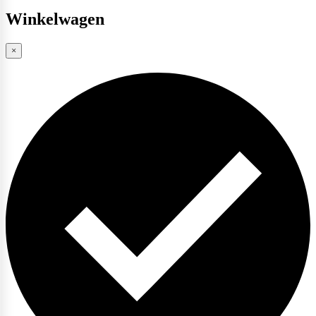
Winkelwagen
Scitec Nutrition
×
Snickers
Stacker2
Supplement Needs
Trained By JP