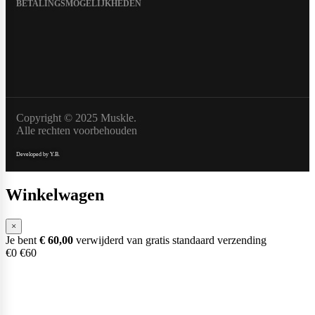
BETALINGSMOGELIJKHEDEN
Naughty Boy
Oatking
Copyright © 2025 Muskle.
Olimp Sport Nutrition
Alle rechten voorbehouden
Developed by Y.B.
Optimum Nutrition
Winkelwagen
×
Je bent
€
60,00
verwijderd van gratis standaard verzending
PB2
€0
€60
PER4M