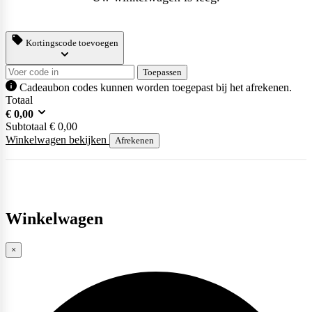
Kortingscode toevoegen
Scitec Nutrition
Toepassen
Cadeaubon codes kunnen worden toegepast bij het afrekenen.
Totaal
Snickers
€
0,00
Subtotaal
€
0,00
Winkelwagen bekijken
Afrekenen
Stacker2
Winkelwagen
Supplement Needs
×
Trained By JP