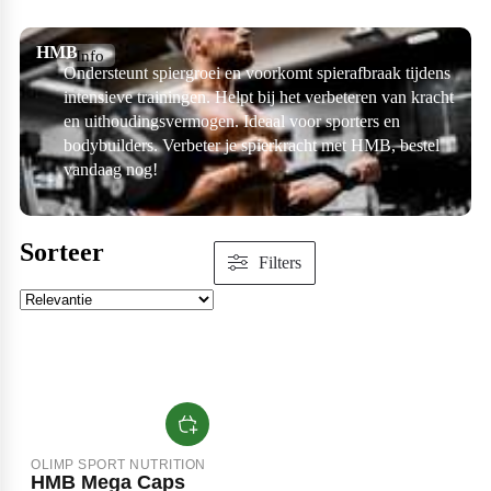
Algemene voorwaarden
Beta-Alanine
Cream of Rice
Vegan
Libido
HMB
Vitamine K
Creatine Kre-Alkalyn
Zero Syrup
Barebells
Info
Ondersteunt spiergroei en voorkomt spierafbraak tijdens
intensieve trainingen. Helpt bij het verbeteren van kracht
Privacybeleid
Arginine
Pancake mix
Arginine (libido)
Eiwit repen
Gezondheid
Creatine Mixen
Bekijk assortiment
Multivitamines
POPULAIR
POPULAIR
en uithoudingsvermogen. Ideaal voor sporters en
bodybuilders. Verbeter je spierkracht met HMB, bestel
BiotechUSA
Disclaimer
Glutamine
Waffle mix
Proteïne cream
Coenzyme
Creapure
vandaag nog!
Omega-3
POPULAIR
POPULAIR
Verzenden en Retourneren
HMB
Cooking Spray
Digestive support
Electrolytes
BULK
Sorteer
Filters
Cadeaubon
Zero confituur
Intra workout
Gewrichten
POPULAIR
Partners
Zero producten
Post workout
Liver & kidney support
POPULAIR
POPULAIR
Dr Nutz
Ambassador of Influencer
Probiotics
ESN
Health support
POPULAIR
OLIMP SPORT NUTRITION
HMB Mega Caps