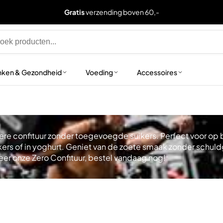
Gratis
verzending boven 60,-
nken & Gezondheid
Voeding
Accessoires
ere confituur zonder toegevoegde suikers. Perfect voor op 
ers of in yoghurt. Geniet van de zoete smaak zonder schul
er onze Zero Confituur, bestel vandaag nog!