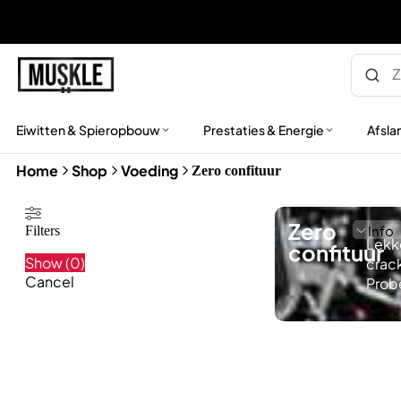
Eiwitten & Spieropbouw
Prestaties & Energie
Afsla
Home
Shop
Voeding
Zero confituur
Zero
Info
Filters
Lekk
confituur
Show
(
0
)
crack
Cancel
Probe