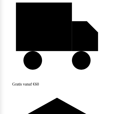
Purasana
QNT
Quamtrax
Gratis vanaf €60
Rabeko
Ryse