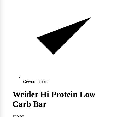
Max Protein
Powerfoods
Monster
Muskle
Mutant
Gewoon lekker
Weider Hi Protein Low
Nataos
Carb Bar
€29,90