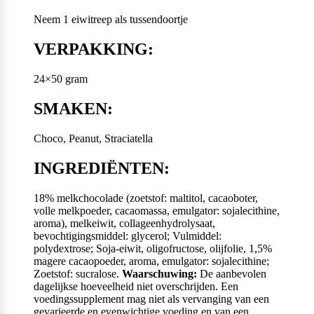
Neem 1 eiwitreep als tussendoortje
VERPAKKING:
24×50 gram
SMAKEN:
Choco, Peanut, Straciatella
INGREDIËNTEN:
18% melkchocolade (zoetstof: maltitol, cacaoboter,
volle melkpoeder, cacaomassa, emulgator: sojalecithine,
aroma), melkeiwit, collageenhydrolysaat,
bevochtigingsmiddel: glycerol; Vulmiddel:
polydextrose; Soja-eiwit, oligofructose, olijfolie, 1,5%
magere cacaopoeder, aroma, emulgator: sojalecithine;
Zoetstof: sucralose.
Waarschuwing:
De aanbevolen
dagelijkse hoeveelheid niet overschrijden. Een
voedingssupplement mag niet als vervanging van een
gevarieerde en evenwichtige voeding en van een