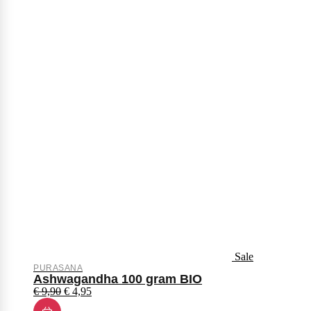
Sale
PURASANA
Ashwagandha 100 gram BIO
€
9,90
€
4,95