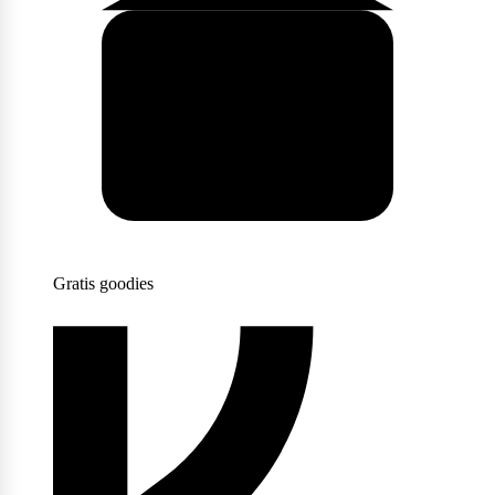
Scitec Nutrition
Snickers
Stacker2
Gratis goodies
Supplement Needs
Trained By JP