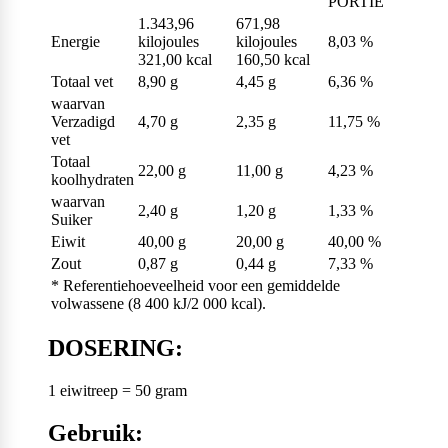
PORTIE
1.343,96
671,98
Energie
kilojoules
kilojoules
8,03 %
321,00 kcal
160,50 kcal
Totaal vet
8,90 g
4,45 g
6,36 %
waarvan
Verzadigd
4,70 g
2,35 g
11,75 %
vet
Totaal
22,00 g
11,00 g
4,23 %
koolhydraten
waarvan
2,40 g
1,20 g
1,33 %
Suiker
Eiwit
40,00 g
20,00 g
40,00 %
Zout
0,87 g
0,44 g
7,33 %
* Referentiehoeveelheid voor een gemiddelde
volwassene (8 400 kJ/2 000 kcal).
DOSERING:
1 eiwitreep = 50 gram
Gebruik: