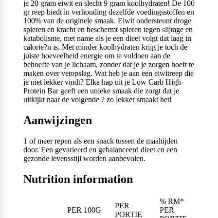
je 20 gram eiwit en slecht 9 gram koolhydraten! De 100
gr reep biedt in verhouding dezelfde voedingsstoffen en
100% van de originele smaak. Eiwit ondersteunt droge
spieren en kracht en beschermt spieren tegen slijtage en
katabolisme, met name als je een dieet volgt dat laag in
calorie?n is. Met minder koolhydraten krijg je toch de
juiste hoeveelheid energie om te voldoen aan de
behoefte van je lichaam, zonder dat je je zorgen hoeft te
maken over vetopslag. Wat heb je aan een eiwitreep die
je niet lekker vindt? Elke hap uit je Low Carb High
Protein Bar geeft een unieke smaak die zorgt dat je
uitkijkt naar de volgende ? zo lekker smaakt het!
Aanwijzingen
1 of meer repen als een snack tussen de maaltijden
door. Een gevarieerd en gebalanceerd dieet en een
gezonde levensstijl worden aanbevolen.
Nutrition information
% RM*
PER
PER 100G
PER
PORTIE