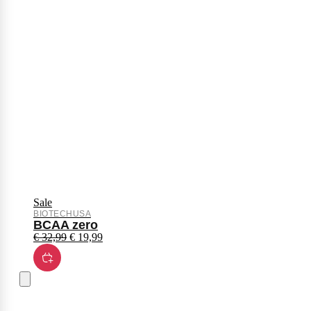
Sale
BIOTECHUSA
BCAA zero
€
32,99
€
19,99