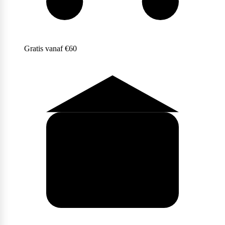
Scitec Nutrition
Gratis vanaf €60
Snickers
Stacker2
Supplement Needs
Trained By JP