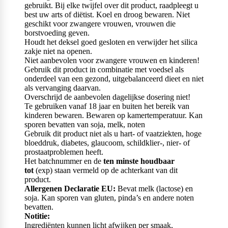
gebruikt. Bij elke twijfel over dit product, raadpleegt u
best uw arts of diëtist. Koel en droog bewaren. Niet
geschikt voor zwangere vrouwen, vrouwen die
borstvoeding geven.
Houdt het deksel goed gesloten en verwijder het silica
zakje niet na openen.
Niet aanbevolen voor zwangere vrouwen en kinderen!
Gebruik dit product in combinatie met voedsel als
onderdeel van een gezond, uitgebalanceerd dieet en niet
als vervanging daarvan.
Overschrijd de aanbevolen dagelijkse dosering niet!
Te gebruiken vanaf 18 jaar en buiten het bereik van
kinderen bewaren. Bewaren op kamertemperatuur. Kan
sporen bevatten van soja, melk, noten
Gebruik dit product niet als u hart- of vaatziekten, hoge
bloeddruk, diabetes, glaucoom, schildklier-, nier- of
prostaatproblemen heeft.
Het batchnummer en de
ten minste houdbaar
tot
(exp) staan vermeld op de achterkant van dit
product.
Allergenen Declaratie EU:
Bevat melk (lactose) en
soja. Kan sporen van gluten, pinda’s en andere noten
bevatten.
Notitie:
Ingrediënten kunnen licht afwijken per smaak,