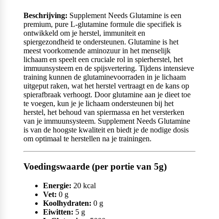
Beschrijving:
Supplement Needs Glutamine is een
premium, pure L-glutamine formule die specifiek is
ontwikkeld om je herstel, immuniteit en
spiergezondheid te ondersteunen. Glutamine is het
meest voorkomende aminozuur in het menselijk
lichaam en speelt een cruciale rol in spierherstel, het
immuunsysteem en de spijsvertering. Tijdens intensieve
training kunnen de glutaminevoorraden in je lichaam
uitgeput raken, wat het herstel vertraagt en de kans op
spierafbraak verhoogt. Door glutamine aan je dieet toe
te voegen, kun je je lichaam ondersteunen bij het
herstel, het behoud van spiermassa en het versterken
van je immuunsysteem. Supplement Needs Glutamine
is van de hoogste kwaliteit en biedt je de nodige dosis
om optimaal te herstellen na je trainingen.
Voedingswaarde (per portie van 5g)
Energie:
20 kcal
Vet:
0 g
Koolhydraten:
0 g
Eiwitten:
5 g