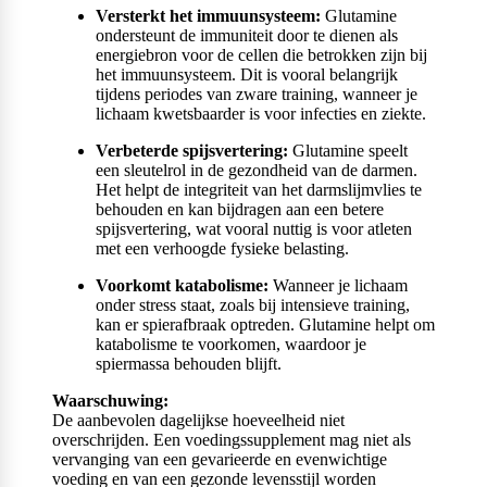
Versterkt het immuunsysteem:
Glutamine
ondersteunt de immuniteit door te dienen als
energiebron voor de cellen die betrokken zijn bij
het immuunsysteem. Dit is vooral belangrijk
tijdens periodes van zware training, wanneer je
lichaam kwetsbaarder is voor infecties en ziekte.
Verbeterde spijsvertering:
Glutamine speelt
een sleutelrol in de gezondheid van de darmen.
Het helpt de integriteit van het darmslijmvlies te
behouden en kan bijdragen aan een betere
spijsvertering, wat vooral nuttig is voor atleten
met een verhoogde fysieke belasting.
Voorkomt katabolisme:
Wanneer je lichaam
onder stress staat, zoals bij intensieve training,
kan er spierafbraak optreden. Glutamine helpt om
katabolisme te voorkomen, waardoor je
spiermassa behouden blijft.
Waarschuwing:
De aanbevolen dagelijkse hoeveelheid niet
overschrijden. Een voedingssupplement mag niet als
vervanging van een gevarieerde en evenwichtige
voeding en van een gezonde levensstijl worden