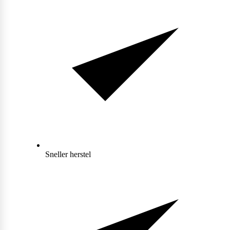
Max Protein
Powerfoods
Monster
Muskle
Mutant
Sneller herstel
Nataos