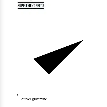
Collageen
POPULAIR
Fast Forward Nutrition
Sleep
Antioxidanten
Ghost
Greens
Grenade
Curcuma
Krill Oil
M&M
Tudca
Vochtafdrijver
Mars
Zuiver glutamine
Matcha
POPULAIR