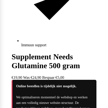
Naughty Boy
Oatking
Olimp Sport Nutrition
Immuun support
Supplement Needs
Glutamine 500 gram
Optimum Nutrition
€19,90
Was
€24,90
Bespaar €5,00
Online bestellen is tijdelijk niet mogelijk.
PB2
We optimaliseren momenteel de webshop en werken
aan een volledig nieuwe website-structuur. De
PER4M