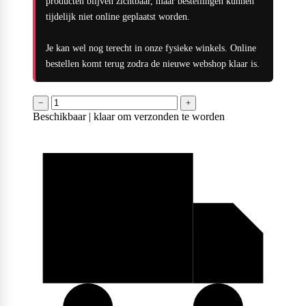
producten blijven zichtbaar, maar bestellingen kunnen
tijdelijk niet online geplaatst worden.
Je kan wel nog terecht in onze fysieke winkels. Online
Purasana
bestellen komt terug zodra de nieuwe webshop klaar is.
−
+
Beschikbaar | klaar om verzonden te worden
QNT
Quamtrax
Rabeko
Ryse