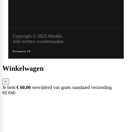
Copyright © 2025 Muskle.
Alle rechten voorbehouden
Developed by Y.B.
Winkelwagen
×
Je bent
€
60,00
verwijderd van gratis standaard verzending
€0
€60