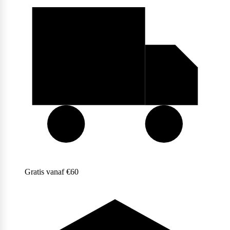
Purasana
QNT
Quamtrax
Gratis vanaf €60
Rabeko
Ryse