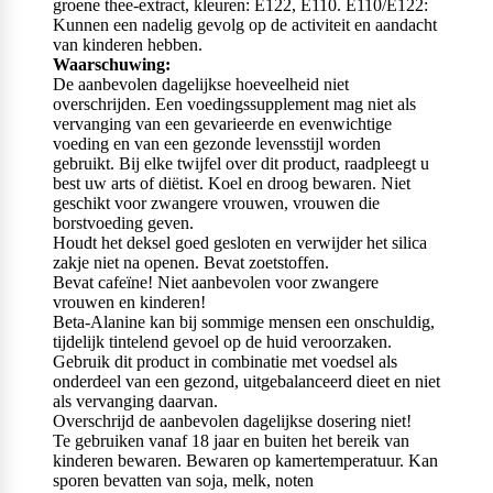
groene thee-extract, kleuren: E122, E110. E110/E122:
Kunnen een nadelig gevolg op de activiteit en aandacht
van kinderen hebben.
Waarschuwing:
De aanbevolen dagelijkse hoeveelheid niet
overschrijden. Een voedingssupplement mag niet als
vervanging van een gevarieerde en evenwichtige
voeding en van een gezonde levensstijl worden
gebruikt. Bij elke twijfel over dit product, raadpleegt u
best uw arts of diëtist. Koel en droog bewaren. Niet
geschikt voor zwangere vrouwen, vrouwen die
borstvoeding geven.
Houdt het deksel goed gesloten en verwijder het silica
zakje niet na openen. Bevat zoetstoffen.
Bevat cafeïne! Niet aanbevolen voor zwangere
vrouwen en kinderen!
Beta-Alanine kan bij sommige mensen een onschuldig,
tijdelijk tintelend gevoel op de huid veroorzaken.
Gebruik dit product in combinatie met voedsel als
onderdeel van een gezond, uitgebalanceerd dieet en niet
als vervanging daarvan.
Overschrijd de aanbevolen dagelijkse dosering niet!
Te gebruiken vanaf 18 jaar en buiten het bereik van
kinderen bewaren. Bewaren op kamertemperatuur. Kan
sporen bevatten van soja, melk, noten