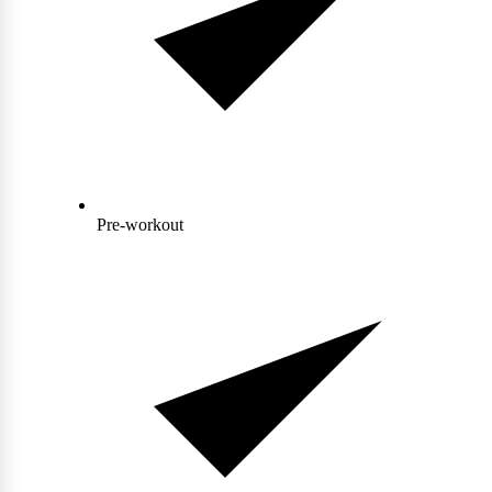
Collageen
POPULAIR
Fast Forward Nutrition
Sleep
Antioxidanten
Ghost
Greens
Pre-workout
Grenade
Curcuma
Krill Oil
M&M
Tudca
Vochtafdrijver
Mars
Matcha
POPULAIR