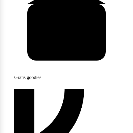
Scitec Nutrition
Snickers
Stacker2
Gratis goodies
Supplement Needs
Trained By JP