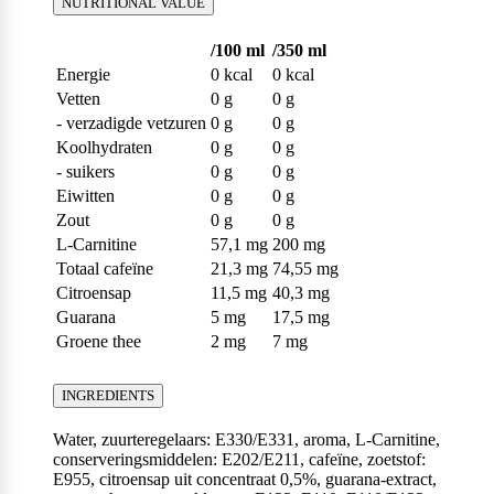
NUTRITIONAL VALUE
/100 ml
/350 ml
Energie
0 kcal
0 kcal
Vetten
0 g
0 g
- verzadigde vetzuren
0 g
0 g
Koolhydraten
0 g
0 g
- suikers
0 g
0 g
Eiwitten
0 g
0 g
Zout
0 g
0 g
L-Carnitine
57,1 mg
200 mg
Totaal cafeïne
21,3 mg
74,55 mg
Citroensap
11,5 mg
40,3 mg
Guarana
5 mg
17,5 mg
Groene thee
2 mg
7 mg
INGREDIENTS
Water, zuurteregelaars: E330/E331, aroma, L-Carnitine,
conserveringsmiddelen: E202/E211, cafeïne, zoetstof:
E955, citroensap uit concentraat 0,5%, guarana-extract,