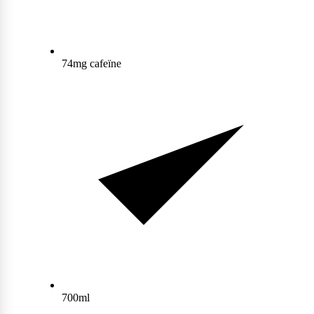
Max Protein
Powerfoods
74mg cafeïne
Monster
Muskle
Mutant
Nataos
700ml