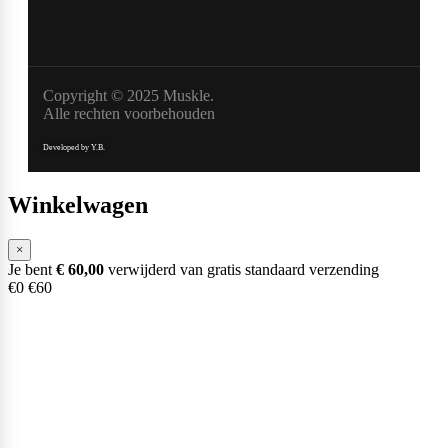
Copyright © 2025 Muskle.
Alle rechten voorbehouden
Developed by Y.B.
Winkelwagen
×
Je bent
€
60,00
verwijderd van gratis standaard verzending
€0
€60