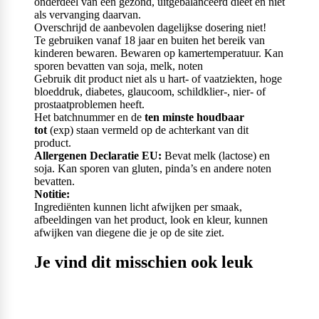
onderdeel van een gezond, uitgebalanceerd dieet en niet
als vervanging daarvan.
Overschrijd de aanbevolen dagelijkse dosering niet!
Te gebruiken vanaf 18 jaar en buiten het bereik van
kinderen bewaren. Bewaren op kamertemperatuur. Kan
sporen bevatten van soja, melk, noten
Gebruik dit product niet als u hart- of vaatziekten, hoge
bloeddruk, diabetes, glaucoom, schildklier-, nier- of
prostaatproblemen heeft.
Het batchnummer en de
ten minste houdbaar
tot
(exp) staan vermeld op de achterkant van dit
product.
Allergenen Declaratie EU:
Bevat melk (lactose) en
soja. Kan sporen van gluten, pinda’s en andere noten
bevatten.
Notitie:
Ingrediënten kunnen licht afwijken per smaak,
afbeeldingen van het product, look en kleur, kunnen
afwijken van diegene die je op de site ziet.
Je vind dit misschien ook leuk