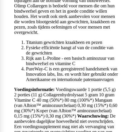
bijdragen aan de normale vorming van bindweefsel.
Olimp Collaregen is bedoeld voor mensen die om hun
bindweefsel geven en het in goede conditie willen
houden. Het wordt ook sterk aanbevolen voor mensen
die worden blootgesteld aan gewrichten, kraakbeen en
pezen, zoals tijdens oefeningen of voor mensen met
overgewicht.
Titanium gewrichten kraakbeen en pezen
Fysieke efficiëntie hangt af van de conditie van
de gewrichten
Rijk aan L-Proline - een basisch aminozuur van
bindweefsel en vitamine C
PureWay-C is een geregistreerd handelsmerk van
Innovation labs, Ins. en wordt hier gebruikt onder
Amerikaanse en internationale patentaanvragen
Voedingsinformatie:
Voedingswaarde 1 portie (5,5 g)
2 porties (11 g)
Collageenhydrolysaat
5 gram 10 gram
Vitamine C 40 mg (50%*) 80 mg (100%*)
Mangaan
(van Albion™ aminozuurchelaat) 0,30 mg (15%*) 0,60
mg (30%*)
Koper (van Albion™ aminozuurchelaat)
0,15 mg (15%*) 0,30 mg (30%*)
Waarschuwing:
De
aanbevolen dagelijkse hoeveelheid niet overschrijden.
Een voedingssupplement mag niet als vervanging van
een gevarieerde en evenwichtige voeding en van een