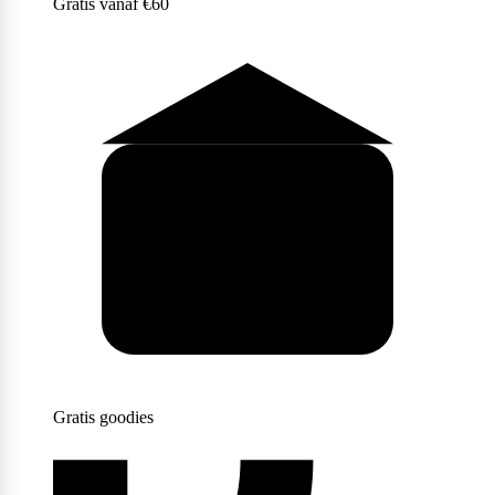
Gratis vanaf €60
Purasana
QNT
Quamtrax
Rabeko
Gratis goodies
Ryse