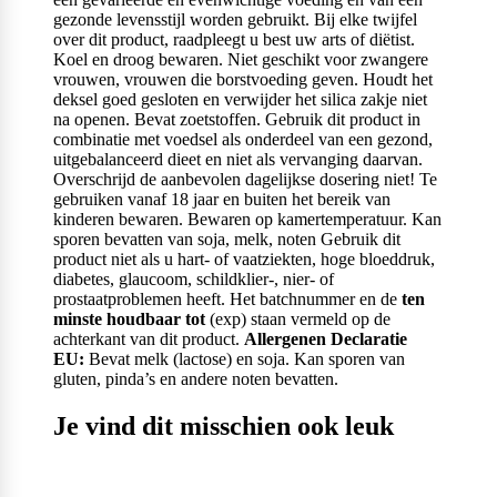
gezonde levensstijl worden gebruikt. Bij elke twijfel
over dit product, raadpleegt u best uw arts of diëtist.
Koel en droog bewaren. Niet geschikt voor zwangere
vrouwen, vrouwen die borstvoeding geven. Houdt het
deksel goed gesloten en verwijder het silica zakje niet
na openen. Bevat zoetstoffen. Gebruik dit product in
combinatie met voedsel als onderdeel van een gezond,
uitgebalanceerd dieet en niet als vervanging daarvan.
Overschrijd de aanbevolen dagelijkse dosering niet! Te
gebruiken vanaf 18 jaar en buiten het bereik van
kinderen bewaren. Bewaren op kamertemperatuur. Kan
sporen bevatten van soja, melk, noten Gebruik dit
product niet als u hart- of vaatziekten, hoge bloeddruk,
diabetes, glaucoom, schildklier-, nier- of
prostaatproblemen heeft. Het batchnummer en de
ten
minste houdbaar tot
(exp) staan vermeld op de
achterkant van dit product.
Allergenen Declaratie
EU:
Bevat melk (lactose) en soja. Kan sporen van
gluten, pinda’s en andere noten bevatten.
Je vind dit misschien ook leuk