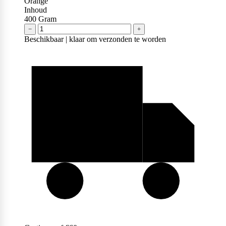
Orange
Naughty Boy
Inhoud
400
Gram
−
+
Beschikbaar | klaar om verzonden te worden
Oatking
Olimp Sport Nutrition
Optimum Nutrition
PB2
PER4M