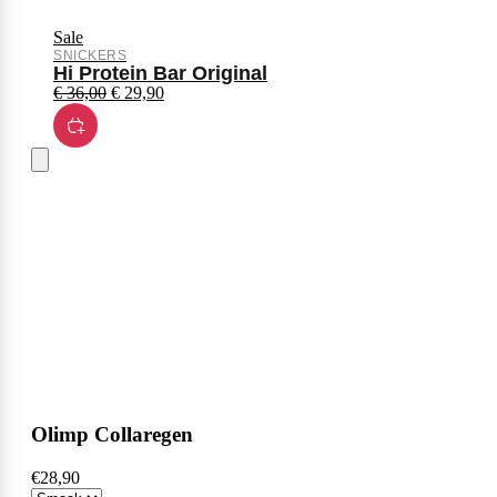
Sale
SNICKERS
Hi Protein Bar Original
€
36,00
€
29,90
Olimp Collaregen
€28,90