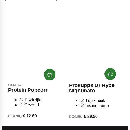
Collageen
POPULAIR
Fast Forward Nutrition
Sleep
Antioxidanten
Ghost
Greens
Grenade
Curcuma
Krill Oil
Prosupps Dr Hyde
OMAHA
M&M
Protein Popcorn
Nightmare
Tudca
Eiwitrijk
Top smaak
Gezond
Insane pump
Vochtafdrijver
Mars
€ 12.90
€ 14.90,-
€ 29.90
€ 34.90,-
Matcha
POPULAIR