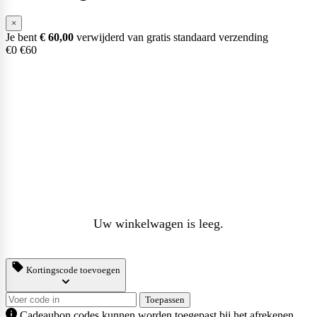
×
Je bent
€
60,00
verwijderd van gratis standaard verzending
€0
€60
Scitec Nutrition
Snickers
Stacker2
Uw winkelwagen is leeg.
Supplement Needs
Kortingscode toevoegen
Trained By JP
Toepassen
Cadeaubon codes kunnen worden toegepast bij het afrekenen.