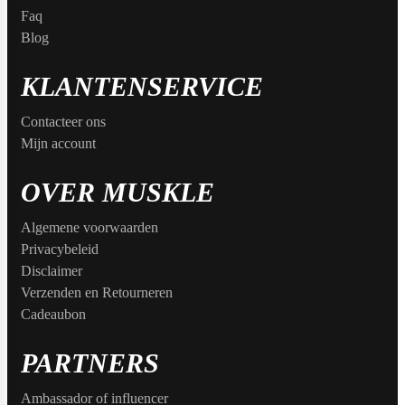
Naughty Boy
Faq
Blog
KLANTENSERVICE
Oatking
Contacteer ons
Mijn account
Olimp Sport Nutrition
OVER MUSKLE
Algemene voorwaarden
Optimum Nutrition
Privacybeleid
Disclaimer
Verzenden en Retourneren
Cadeaubon
PB2
PARTNERS
Ambassador of influencer
PER4M