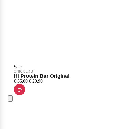
Sale
SNICKERS
Hi Protein Bar Original
€
36,00
€
29,90