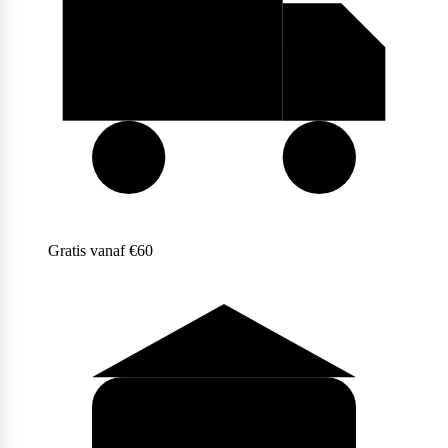
Purasana
QNT
Gratis vanaf €60
Quamtrax
Rabeko
Ryse