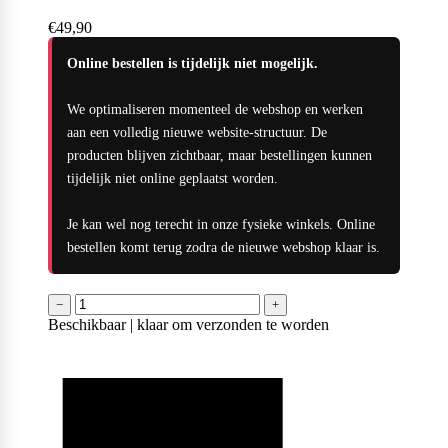
Naughty Boy
€49,90
Online bestellen is tijdelijk niet mogelijk.
Oatking
We optimaliseren momenteel de webshop en werken
aan een volledig nieuwe website-structuur. De
producten blijven zichtbaar, maar bestellingen kunnen
tijdelijk niet online geplaatst worden.
Olimp Sport Nutrition
Je kan wel nog terecht in onze fysieke winkels. Online
bestellen komt terug zodra de nieuwe webshop klaar is.
Optimum Nutrition
−
+
Beschikbaar | klaar om verzonden te worden
PB2
PER4M