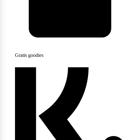
Scitec Nutrition
Snickers
Gratis goodies
Stacker2
Supplement Needs
Trained By JP