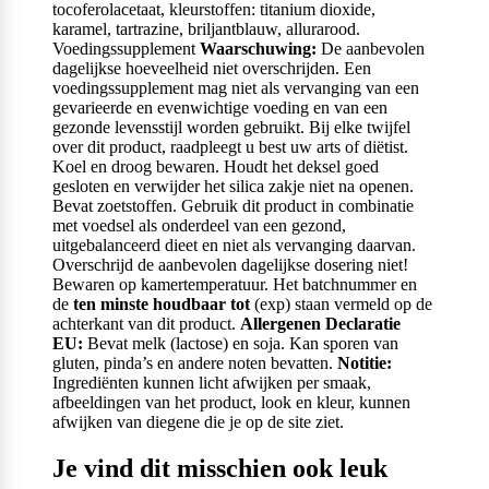
tocoferolacetaat, kleurstoffen: titanium dioxide,
karamel, tartrazine, briljantblauw, allurarood.
Voedingssupplement
Waarschuwing:
De aanbevolen
dagelijkse hoeveelheid niet overschrijden. Een
voedingssupplement mag niet als vervanging van een
gevarieerde en evenwichtige voeding en van een
gezonde levensstijl worden gebruikt. Bij elke twijfel
over dit product, raadpleegt u best uw arts of diëtist.
Koel en droog bewaren. Houdt het deksel goed
gesloten en verwijder het silica zakje niet na openen.
Bevat zoetstoffen. Gebruik dit product in combinatie
met voedsel als onderdeel van een gezond,
uitgebalanceerd dieet en niet als vervanging daarvan.
Overschrijd de aanbevolen dagelijkse dosering niet!
Bewaren op kamertemperatuur. Het batchnummer en
de
ten minste houdbaar tot
(exp) staan vermeld op de
achterkant van dit product.
Allergenen Declaratie
EU:
Bevat melk (lactose) en soja. Kan sporen van
gluten, pinda’s en andere noten bevatten.
Notitie:
Ingrediënten kunnen licht afwijken per smaak,
afbeeldingen van het product, look en kleur, kunnen
afwijken van diegene die je op de site ziet.
Je vind dit misschien ook leuk