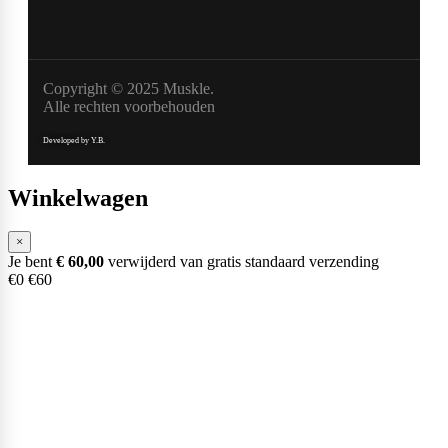
Copyright © 2025 Muskle.
Alle rechten voorbehouden
Developed by Y.B.
Winkelwagen
×
Je bent
€
60,00
verwijderd van gratis standaard verzending
€0
€60