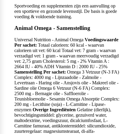
Sportvoeding en supplementen zijn een aanvulling op
een sportieve en gezonde levensstijl. De basis is goede
voeding & voldoende training.
Animal Omega - Samenstelling
Universal Nutrition - Animal Omega
Voedingswaarde
Per sachet:
Totaal calorieen: 60 kcal - waarvan
calorieen uit vet: 60 kcal Totaal vet: 7 gram - waarvan
verzadigd vet: 1 gram - waarvan meervoudig verzadigd
vet: 2,75 gram Cholesterol: 5 mg - 2% Vitamin A :
2664 IU - 40% ADH Vitamin D : 2000 IU - 25%
Samenstelling Per sachet:
Omega 3 Vetzuur (N-3 FA)
Complex: 4000 mg - Lijnzaadolie - Zalmolie -
Levertraan - Haring olie - Ansjovis olie - Makreel olie -
Sardine olie Omega 6 Vetzuur (N-6 FA) Complex:
2500 mg - Bernagie olie - Saffloerolie -
Teunisbloemolie - Sesamin Omega Absorptie Complex:
200 mg - Lecithine (soja) - L-Carnitine - Lipase-
enzymen
Overige Ingrediënten
Gelatine (dierlijk),
bevochtigingsmiddel: glycerine, gezuiverd water,
maltodextrine, voedingszuur, dicalciumfosfaat, L-
Carnitine famuraat, antiklontermiddel: silicumdioxide,
zuurteregelaar: magnesiumstearaat, di-alfa-