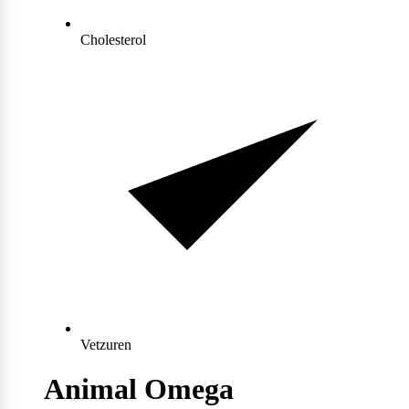
Max Protein
Powerfoods
Cholesterol
Monster
Muskle
Mutant
Nataos
Vetzuren
Animal Omega