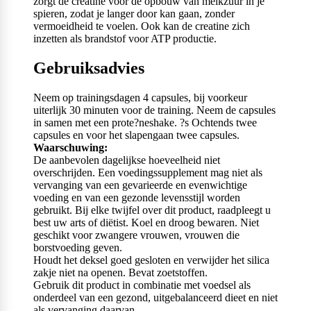
zorgt de creatine voor de opbouw van melkzuur in je
spieren, zodat je langer door kan gaan, zonder
vermoeidheid te voelen. Ook kan de creatine zich
inzetten als brandstof voor ATP productie.
Gebruiksadvies
Neem op trainingsdagen 4 capsules, bij voorkeur
uiterlijk 30 minuten voor de training. Neem de capsules
in samen met een prote?neshake. ?s Ochtends twee
capsules en voor het slapengaan twee capsules.
Waarschuwing:
De aanbevolen dagelijkse hoeveelheid niet
overschrijden. Een voedingssupplement mag niet als
vervanging van een gevarieerde en evenwichtige
voeding en van een gezonde levensstijl worden
gebruikt. Bij elke twijfel over dit product, raadpleegt u
best uw arts of diëtist. Koel en droog bewaren. Niet
geschikt voor zwangere vrouwen, vrouwen die
borstvoeding geven.
Houdt het deksel goed gesloten en verwijder het silica
zakje niet na openen. Bevat zoetstoffen.
Gebruik dit product in combinatie met voedsel als
onderdeel van een gezond, uitgebalanceerd dieet en niet
als vervanging daarvan.