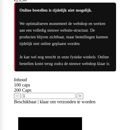
Naughty Boy
Online bestellen is tijdelijk niet mogelijk.
We optimaliseren momenteel de webshop en werken
Oatking
aan een volledig nieuwe website-structuur. De
producten blijven zichtbaar, maar bestellingen kunnen
tijdelijk niet online geplaatst worden.
Olimp Sport Nutrition
Je kan wel nog terecht in onze fysieke winkels. Online
bestellen komt terug zodra de nieuwe webshop klaar is.
Optimum Nutrition
Inhoud
100
caps
200
Caps
−
+
Beschikbaar | klaar om verzonden te worden
PB2
PER4M