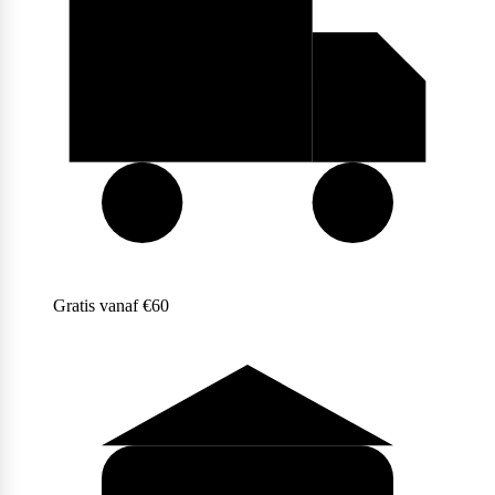
Purasana
QNT
Quamtrax
Gratis vanaf €60
Rabeko
Ryse