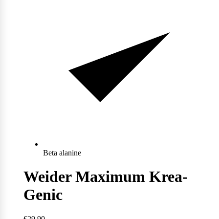
Max Protein
Powerfoods
Monster
Muskle
Mutant
Beta alanine
Weider Maximum Krea-
Nataos
Genic
€29,90