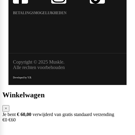
BETALINGSMOGELIJKHEDEN
Copyright © 2025 Muskle.
Alle rechten voorbehouden
Developed by Y.B.
Winkelwagen
×
Je bent
€
60,00
verwijderd van gratis standaard verzending
€0
€60