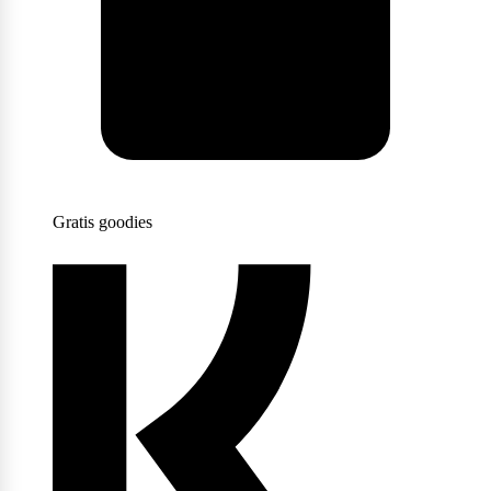
Scitec Nutrition
Snickers
Gratis goodies
Stacker2
Supplement Needs
Trained By JP