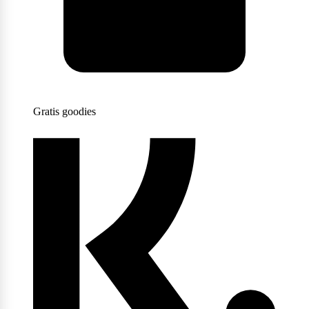
Scitec Nutrition
Snickers
Gratis goodies
Stacker2
Supplement Needs
Trained By JP