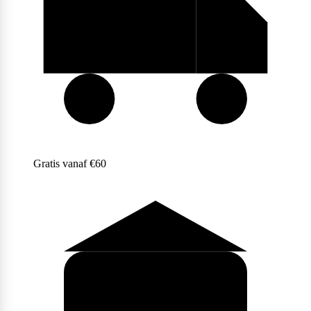
Purasana
QNT
Gratis vanaf €60
Quamtrax
Rabeko
Ryse