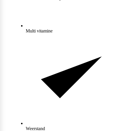
Collageen
POPULAIR
Fast Forward Nutrition
Sleep
Multi vitamine
Antioxidanten
Ghost
Greens
Grenade
Curcuma
Krill Oil
M&M
Tudca
Vochtafdrijver
Mars
Matcha
POPULAIR
Weerstand