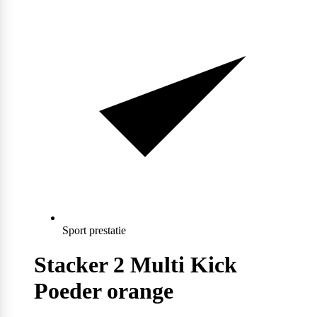
Max Protein
Powerfoods
Monster
Muskle
Mutant
Sport prestatie
Stacker 2 Multi Kick
Nataos
Poeder orange