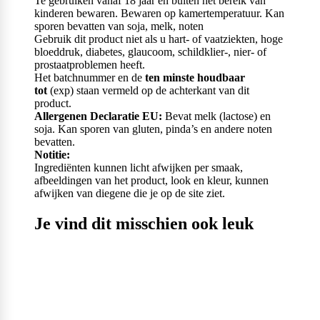
Te gebruiken vanaf 18 jaar en buiten het bereik van
kinderen bewaren. Bewaren op kamertemperatuur. Kan
sporen bevatten van soja, melk, noten
Gebruik dit product niet als u hart- of vaatziekten, hoge
bloeddruk, diabetes, glaucoom, schildklier-, nier- of
prostaatproblemen heeft.
Het batchnummer en de
ten minste houdbaar
tot
(exp) staan vermeld op de achterkant van dit
product.
Allergenen Declaratie EU:
Bevat melk (lactose) en
soja. Kan sporen van gluten, pinda’s en andere noten
bevatten.
Notitie:
Ingrediënten kunnen licht afwijken per smaak,
afbeeldingen van het product, look en kleur, kunnen
afwijken van diegene die je op de site ziet.
Je vind dit misschien ook leuk