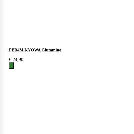
Purasana
PER4M KYOWA Glutamine
QNT
€
24,90
Quamtrax
Rabeko
Ryse