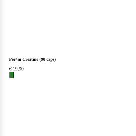
Scitec Nutrition
Snickers
Per4m Creatine (90 caps)
€
19,90
Stacker2
Supplement Needs
Trained By JP