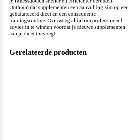
je fitnessdoelen sneller en efficiënter bereiken.
Naughty Boy
Onthoud dat supplementen een aanvulling zijn op een
gebalanceerd dieet en een consequente
trainingsroutine. Overweeg altijd om professioneel
advies in te winnen voordat je nieuwe supplementen
Oatking
aan je dieet toevoegt.
Gerelateerde producten
Olimp Sport Nutrition
Optimum Nutrition
PB2
PER4M