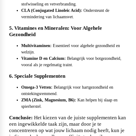
stofwisseling en vetverbranding.
Max Protein
Powerfoods
CLA (Conjugated Linoleic Acid):
Ondersteunt de
vermindering van lichaamsvet.
5. Vitamines en Mineralen: Voor Algehele
Monster
Gezondheid
Multivitaminen:
Essentieel voor algehele gezondheid en
welzijn.
Vitamine D en Calcium:
Belangrijk voor botgezondheid,
Muskle
vooral als je regelmatig traint.
6. Speciale Supplementen
Mutant
Omega-3 Vetten:
Belangrijk voor hartgezondheid en
ontstekingsremmend.
ZMA (Zink, Magnesium, B6):
Kan helpen bij slaap en
spierherstel.
Nataos
Conclusie:
Het kiezen van de juiste supplementen kan
een ingewikkelde taak zijn, maar door je te
concentreren op wat jouw lichaam nodig heeft, kun je