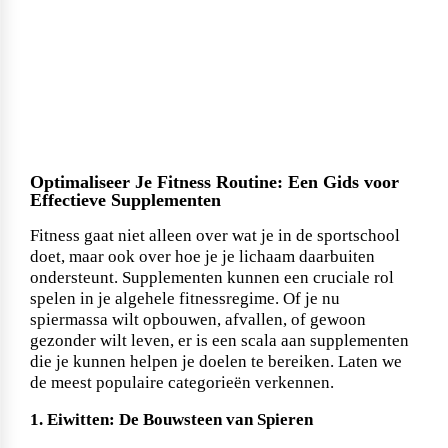
Algemene voorwaarden
Beta-Alanine
Cream of Rice
Vegan
Libido
Vitamine K
Creatine Kre-Alkalyn
Zero Syrup
Barebells
Privacybeleid
Arginine
Pancake mix
Arginine (libido)
Eiwit repen
Gezondheid
Creatine Mixen
Bekijk assortiment
Multivitamines
POPULAIR
POPULAIR
BiotechUSA
Disclaimer
Glutamine
Waffle mix
Proteïne cream
Coenzyme
Creapure
Omega-3
POPULAIR
POPULAIR
Optimaliseer Je Fitness Routine: Een Gids voor
Verzenden en Retourneren
HMB
Cooking Spray
Effectieve Supplementen
Digestive support
Electrolytes
BULK
Fitness gaat niet alleen over wat je in de sportschool
Cadeaubon
Zero confituur
Intra workout
Gewrichten
POPULAIR
doet, maar ook over hoe je je lichaam daarbuiten
ondersteunt. Supplementen kunnen een cruciale rol
Partners
spelen in je algehele fitnessregime. Of je nu
Zero producten
Post workout
Liver & kidney support
POPULAIR
POPULAIR
Dr Nutz
spiermassa wilt opbouwen, afvallen, of gewoon
gezonder wilt leven, er is een scala aan supplementen
Ambassador of Influencer
Probiotics
die je kunnen helpen je doelen te bereiken. Laten we
de meest populaire categorieën verkennen.
ESN
Health support
POPULAIR
1. Eiwitten: De Bouwsteen van Spieren