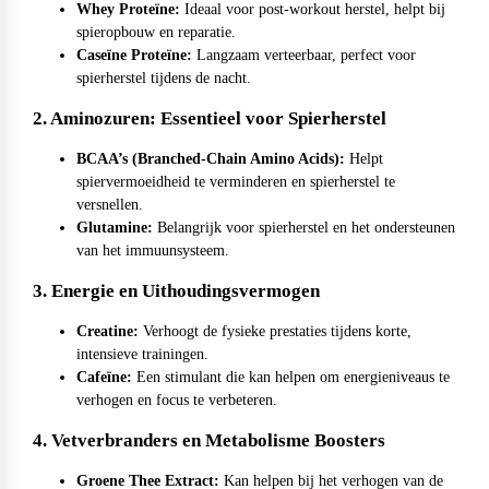
Whey Proteïne:
Ideaal voor post-workout herstel, helpt bij
Collageen
POPULAIR
spieropbouw en reparatie.
Fast Forward Nutrition
Caseïne Proteïne:
Langzaam verteerbaar, perfect voor
Sleep
spierherstel tijdens de nacht.
2. Aminozuren: Essentieel voor Spierherstel
Antioxidanten
Ghost
BCAA’s (Branched-Chain Amino Acids):
Helpt
spiervermoeidheid te verminderen en spierherstel te
Greens
versnellen.
Glutamine:
Belangrijk voor spierherstel en het ondersteunen
Grenade
Curcuma
van het immuunsysteem.
3. Energie en Uithoudingsvermogen
Krill Oil
M&M
Creatine:
Verhoogt de fysieke prestaties tijdens korte,
Tudca
intensieve trainingen.
Cafeïne:
Een stimulant die kan helpen om energieniveaus te
verhogen en focus te verbeteren.
Vochtafdrijver
Mars
4. Vetverbranders en Metabolisme Boosters
Matcha
POPULAIR
Groene Thee Extract:
Kan helpen bij het verhogen van de