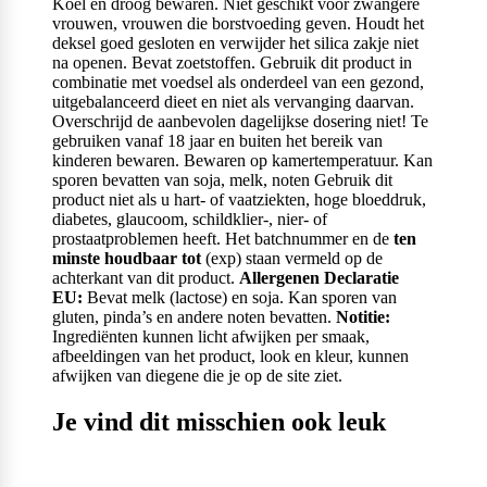
Koel en droog bewaren. Niet geschikt voor zwangere
vrouwen, vrouwen die borstvoeding geven. Houdt het
deksel goed gesloten en verwijder het silica zakje niet
na openen. Bevat zoetstoffen. Gebruik dit product in
combinatie met voedsel als onderdeel van een gezond,
uitgebalanceerd dieet en niet als vervanging daarvan.
Overschrijd de aanbevolen dagelijkse dosering niet! Te
gebruiken vanaf 18 jaar en buiten het bereik van
kinderen bewaren. Bewaren op kamertemperatuur. Kan
sporen bevatten van soja, melk, noten Gebruik dit
product niet als u hart- of vaatziekten, hoge bloeddruk,
diabetes, glaucoom, schildklier-, nier- of
prostaatproblemen heeft. Het batchnummer en de
ten
minste houdbaar tot
(exp) staan vermeld op de
achterkant van dit product.
Allergenen Declaratie
EU:
Bevat melk (lactose) en soja. Kan sporen van
gluten, pinda’s en andere noten bevatten.
Notitie:
Ingrediënten kunnen licht afwijken per smaak,
afbeeldingen van het product, look en kleur, kunnen
afwijken van diegene die je op de site ziet.
Je vind dit misschien ook leuk