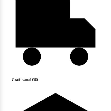
Purasana
QNT
Quamtrax
Gratis vanaf €60
Rabeko
Ryse