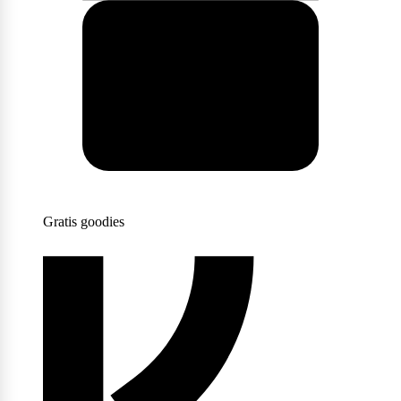
Scitec Nutrition
Snickers
Stacker2
Gratis goodies
Supplement Needs
Trained By JP