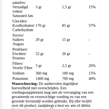
saturées/
Verzadigd
3 gr
1,5 gr
15%
vetten/
Saturated fats
Glucides/
Koolhydraten/
170 gr
85 gr
57%
Carbohydrate
Sucres/
Suikers
29 gr
15 gr
-
/Sugars
Protéines/
Eiwitten/
52 gr
26 gr
-
Proteins
Fibres/
5 gr
2,5 gr
20%
Vezels/ Fibre
Sodium
360 mg
180 mg
15%
Potassium
1400 mg
700 mg
40%
Waarschuwing:
De aanbevolen dagelijkse
hoeveelheid niet overschrijden. Een
voedingssupplement mag niet als vervanging van een
gevarieerde en evenwichtige voeding en van een
gezonde levensstijl worden gebruikt. Bij elke twijfel
over dit product, raadpleegt u best uw arts of diëtist.