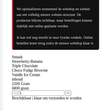
Naughty Boy
We optimaliseren momenteel de webshop en werken
aan een volledig nieuwe website-structuur. De
producten blijven zichtbaar, maar bestellingen kunnen
Oatking
tijdelijk niet online geplaatst worden.
Je kan wel nog terecht in onze fysieke winkels. Online
bestellen komt terug zodra de nieuwe webshop klaar is.
Olimp Sport Nutrition
Smaak
Strawberry-Banana
Triple Chocolate
Optimum Nutrition
Choco Fudge Brownie
Vanille Ice Cream
inhoud
2200
Gram
6800
gram
PB2
−
+
Beschikbaar | klaar om verzonden te worden
PER4M