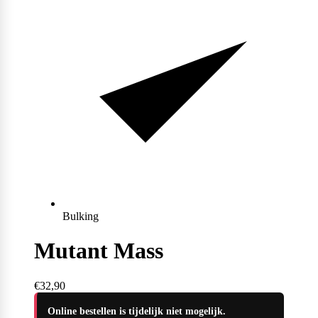
Max Protein
Powerfoods
Monster
Muskle
Mutant
Bulking
Mutant Mass
Nataos
€32,90
Online bestellen is tijdelijk niet mogelijk.