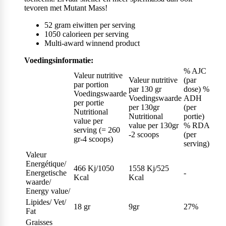
tevoren met Mutant Mass!
52 gram eiwitten per serving
1050 calorieen per serving
Multi-award winnend product
Voedingsinformatie:
% AJC
Valeur nutritive
Valeur nutritive
(par
par portion
par 130 gr
dose) %
Voedingswaarde
Voedingswaarde
ADH
per portie
per 130gr
(per
Nutritional
Nutritional
portie)
value per
value per 130gr
% RDA
serving (= 260
-2 scoops
(per
gr-4 scoops)
serving)
Valeur
Energétique/
466 Kj/1050
1558 Kj/525
Energetische
-
Kcal
Kcal
waarde/
Energy value/
Lipides/ Vet/
18 gr
9gr
27%
Fat
Graisses