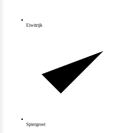
Collageen
POPULAIR
Fast Forward Nutrition
Sleep
Eiwitrijk
Antioxidanten
Ghost
Greens
Grenade
Curcuma
Krill Oil
M&M
Tudca
Vochtafdrijver
Mars
Spiergroei
Matcha
POPULAIR