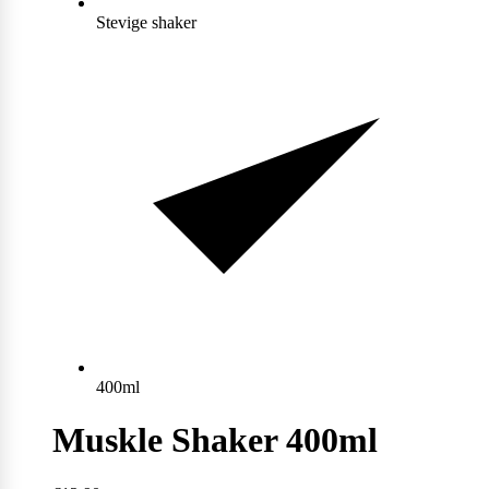
Stevige shaker
Max Protein
Powerfoods
Monster
Muskle
Mutant
400ml
Nataos
Muskle Shaker 400ml