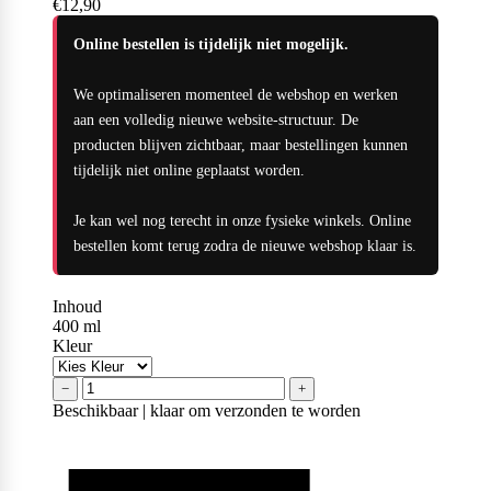
€12,90
Naughty Boy
Online bestellen is tijdelijk niet mogelijk.
We optimaliseren momenteel de webshop en werken
Oatking
aan een volledig nieuwe website-structuur. De
producten blijven zichtbaar, maar bestellingen kunnen
tijdelijk niet online geplaatst worden.
Olimp Sport Nutrition
Je kan wel nog terecht in onze fysieke winkels. Online
bestellen komt terug zodra de nieuwe webshop klaar is.
Optimum Nutrition
Inhoud
400
ml
Kleur
−
+
PB2
Beschikbaar | klaar om verzonden te worden
PER4M