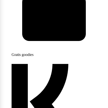
Scitec Nutrition
Snickers
Gratis goodies
Stacker2
Supplement Needs
Trained By JP