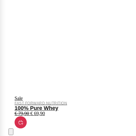
Sale
FAST FORWARD NUTRITION
100% Pure Whey
€
79,90
€
69,90