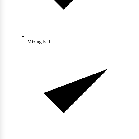
Collageen
POPULAIR
Fast Forward Nutrition
Sleep
Antioxidanten
Ghost
Mixing ball
Greens
Grenade
Curcuma
Krill Oil
M&M
Tudca
Vochtafdrijver
Mars
Matcha
POPULAIR