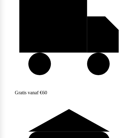
Purasana
QNT
Quamtrax
Gratis vanaf €60
Rabeko
Ryse