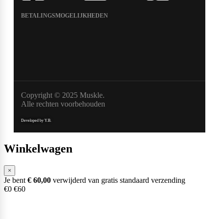
BETALINGSMOGELIJKHEDEN
Copyright © 2025 Muskle.
Alle rechten voorbehouden
Developed by Y.B.
Winkelwagen
×
Je bent
€
60,00
verwijderd van gratis standaard verzending
€0
€60