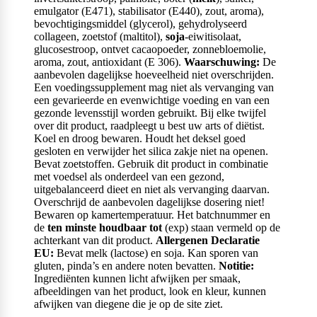
emulgator (E471), stabilisator (E440), zout, aroma),
bevochtigingsmiddel (glycerol), gehydrolyseerd
collageen, zoetstof (maltitol),
soja
-eiwitisolaat,
glucosestroop, ontvet cacaopoeder, zonnebloemolie,
aroma, zout, antioxidant (E 306).
Waarschuwing:
De
aanbevolen dagelijkse hoeveelheid niet overschrijden.
Een voedingssupplement mag niet als vervanging van
een gevarieerde en evenwichtige voeding en van een
gezonde levensstijl worden gebruikt. Bij elke twijfel
over dit product, raadpleegt u best uw arts of diëtist.
Koel en droog bewaren. Houdt het deksel goed
gesloten en verwijder het silica zakje niet na openen.
Bevat zoetstoffen. Gebruik dit product in combinatie
met voedsel als onderdeel van een gezond,
uitgebalanceerd dieet en niet als vervanging daarvan.
Overschrijd de aanbevolen dagelijkse dosering niet!
Bewaren op kamertemperatuur. Het batchnummer en
de
ten minste houdbaar tot
(exp) staan vermeld op de
achterkant van dit product.
Allergenen Declaratie
EU:
Bevat melk (lactose) en soja. Kan sporen van
gluten, pinda’s en andere noten bevatten.
Notitie:
Ingrediënten kunnen licht afwijken per smaak,
afbeeldingen van het product, look en kleur, kunnen
afwijken van diegene die je op de site ziet.