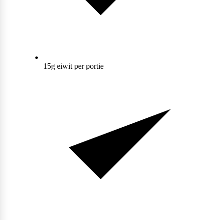
Collageen
POPULAIR
Fast Forward Nutrition
Sleep
Antioxidanten
Ghost
15g eiwit per portie
Greens
Grenade
Curcuma
Krill Oil
M&M
Tudca
Vochtafdrijver
Mars
Matcha
POPULAIR