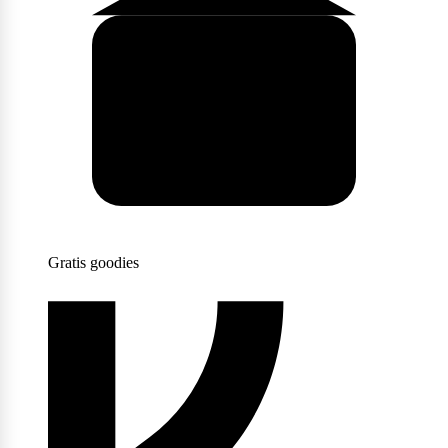
Scitec Nutrition
Snickers
Stacker2
Gratis goodies
Supplement Needs
Trained By JP