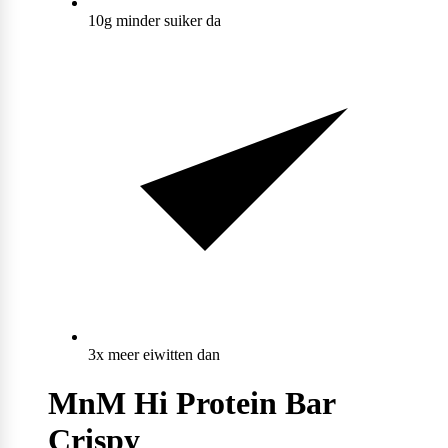
10g minder suiker da
Max Protein
Powerfoods
Monster
Muskle
Mutant
3x meer eiwitten dan
Nataos
MnM Hi Protein Bar
Crispy