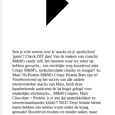
Ben je echt serieus over je snacks en je sportschool
'gainz'? Check DIT dan! Van de makers van crunchy
M&M's candy zelf, het moment waar we zeker op
hebben gewacht... een eiwitrijke reep boordevol mini
Crispy M&M's, melkchocolade chunks en nougat!! Ja,
Mars' Hi-Protein M&M's Crispy Protein Bars zijn er!
Voortbouwend op het succes van alle andere
eiwitversterkte snacks van Mars, heeft deze
baanbrekende aankomst de lat hoger gelegd voor
smakelijke eiwitsnacks... M&M Crispies, Mars
Chocolate + Protein, is er iets dat aantrekkelijker en
onweerstaanbaarder klinkt?! NEE! Deze brutale kleine
repen hebben ons serieus warm onder de kraag
gemaakt! Boordevol eiwitten en minder suiker, maar