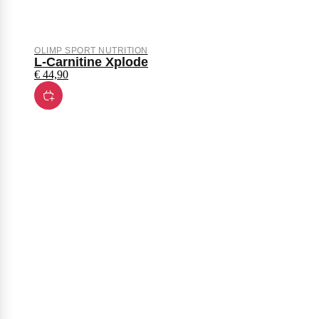
OLIMP SPORT NUTRITION
L-Carnitine Xplode
€
44,90