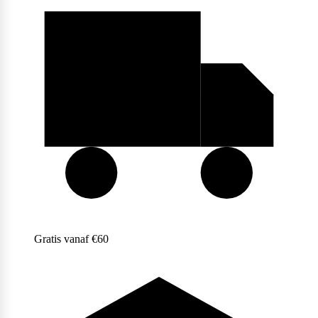
Purasana
QNT
Quamtrax
Gratis vanaf €60
Rabeko
Ryse