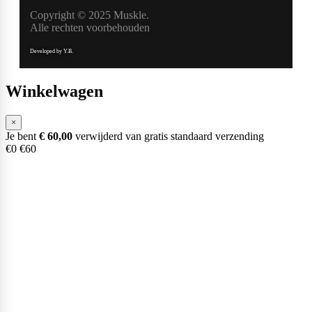
Copyright © 2025 Muskle.
Alle rechten voorbehouden
Developed by Y.B.
Winkelwagen
×
Je bent
€
60,00
verwijderd van gratis standaard verzending
€0
€60