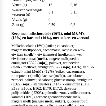
Vetten (g)
16
8,16
Waarvan verzadigde
6.1
3,11
vetzuren (g)
Vezels (g)
0
Zout (g)
0.59
0,3
Reep met melkchocolade (16%), mini M&M's
(12%) en karamel (10%), met suikers en zoetstof
Melkchocolade (16%) (suiker, cacaoboter,
magere
melk
poeder, cacaomassa, lactose en wei-
eiwitten (
melk
)), eiwitmengsel (
melk
eiwit, wei-
eiwitconcentraat (
melk
), magere
melk
poeder,
emulgator (E322 (
soja
)), palmvet, weipoeder
(
melk
),
melk
vet, emulgator (322 (
soja
), E476), vanille-
extract), mini M&M's (12%) (suiker, cacaomassa,
roompoeder (
melk)
, lactose (
melk)
), cacaoboter,
zetmeel, palmvet, sheaboter, glucosestroop, emulgator
(E322 (
soja
)), stabilisator (E414), kleurstoffen (E100,
E133, E160a, E162, E170, E172), dextrose,
polijstmiddel ( E903), palmolie, zout, vanille-extract),
karamel (10%) (gezoete gecondenseerde
melk
,
magere
melk
(magere
melk
, suiker), glucosestroop,
invertsuikerstroop, palmolie, boter (
melk
), suiker,