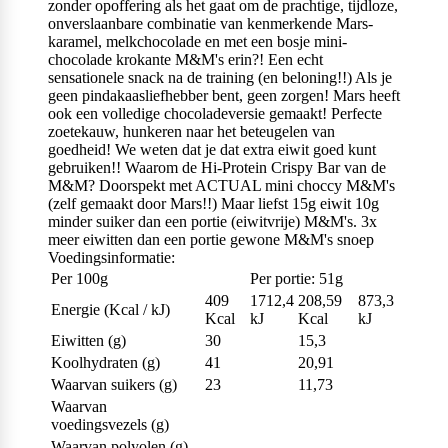
zonder opoffering als het gaat om de prachtige, tijdloze,
onverslaanbare combinatie van kenmerkende Mars-
karamel, melkchocolade en met een bosje mini-
chocolade krokante M&M's erin?! Een echt
sensationele snack na de training (en beloning!!) Als je
geen pindakaasliefhebber bent, geen zorgen! Mars heeft
ook een volledige chocoladeversie gemaakt! Perfecte
zoetekauw, hunkeren naar het beteugelen van
goedheid! We weten dat je dat extra eiwit goed kunt
gebruiken!! Waarom de Hi-Protein Crispy Bar van de
M&M? Doorspekt met ACTUAL mini choccy M&M's
(zelf gemaakt door Mars!!) Maar liefst 15g eiwit 10g
minder suiker dan een portie (eiwitvrije) M&M's. 3x
meer eiwitten dan een portie gewone M&M's snoep
Voedingsinformatie:
Per 100g
Per portie: 51g
409
1712,4
208,59
873,3
Energie (Kcal / kJ)
Kcal
kJ
Kcal
kJ
Eiwitten (g)
30
15,3
Koolhydraten (g)
41
20,91
Waarvan suikers (g)
23
11,73
Waarvan
voedingsvezels (g)
Waarvan polyolen (g)