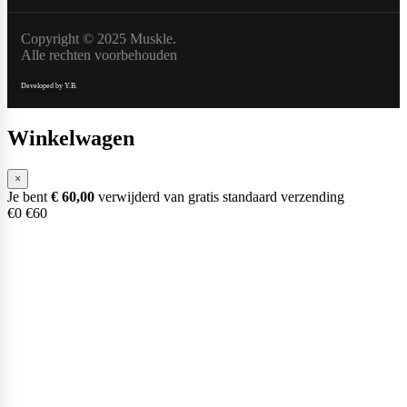
Max Protein
Powerfoods
Copyright © 2025 Muskle.
Alle rechten voorbehouden
Developed by Y.B.
Monster
Winkelwagen
Muskle
×
Je bent
€
60,00
verwijderd van gratis standaard verzending
€0
€60
Mutant
Nataos