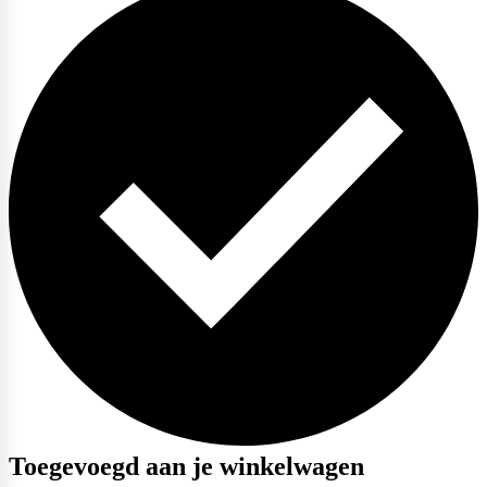
Purasana
QNT
Quamtrax
Rabeko
Toegevoegd aan je winkelwagen
Ryse