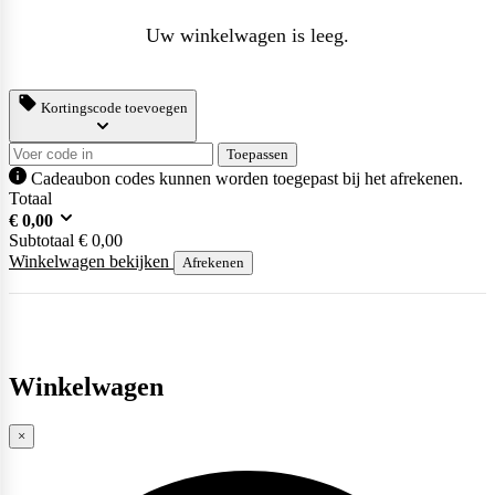
Naughty Boy
Uw winkelwagen is leeg.
Oatking
Kortingscode toevoegen
Toepassen
Cadeaubon codes kunnen worden toegepast bij het afrekenen.
Totaal
Olimp Sport Nutrition
€
0,00
Subtotaal
€
0,00
Winkelwagen bekijken
Afrekenen
Optimum Nutrition
Winkelwagen
PB2
×
PER4M