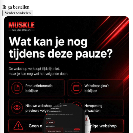
Ik ga bestellen
Verder winkelen
Scitec Nutrition
Snickers
Stacker2
Supplement Needs
Trained By JP