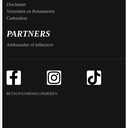
Collageen
Disclaimer
POPULAIR
Fast Forward Nutrition
Verzenden en Retourneren
Cadeaubon
Sleep
PARTNERS
Antioxidanten
Ghost
Ambassador of influencer
Greens
Grenade
Curcuma
Krill Oil
M&M
Tudca
BETALINGSMOGELIJKHEDEN
Vochtafdrijver
Mars
Matcha
POPULAIR