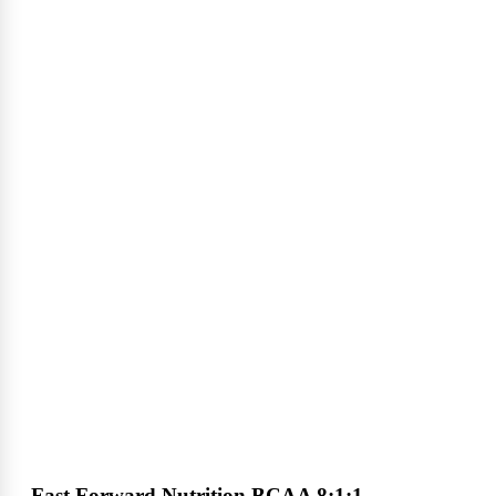
Fast Forward Nutrition BCAA 8:1:1