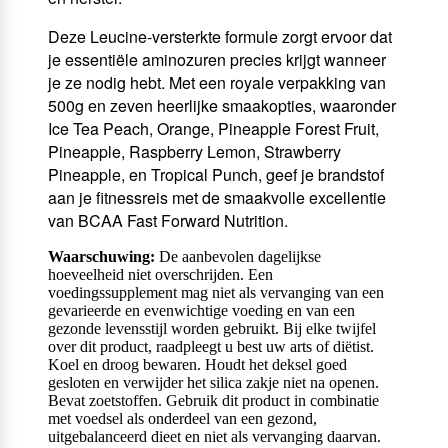
Deze Leucine-versterkte formule zorgt ervoor dat
je essentiële aminozuren precies krijgt wanneer
je ze nodig hebt. Met een royale verpakking van
500g en zeven heerlijke smaakopties, waaronder
Ice Tea Peach, Orange, Pineapple Forest Fruit,
Pineapple, Raspberry Lemon, Strawberry
Pineapple, en Tropical Punch, geef je brandstof
aan je fitnessreis met de smaakvolle excellentie
van BCAA Fast Forward Nutrition.
Waarschuwing:
De aanbevolen dagelijkse
hoeveelheid niet overschrijden. Een
voedingssupplement mag niet als vervanging van een
gevarieerde en evenwichtige voeding en van een
gezonde levensstijl worden gebruikt. Bij elke twijfel
over dit product, raadpleegt u best uw arts of diëtist.
Koel en droog bewaren. Houdt het deksel goed
gesloten en verwijder het silica zakje niet na openen.
Bevat zoetstoffen. Gebruik dit product in combinatie
met voedsel als onderdeel van een gezond,
uitgebalanceerd dieet en niet als vervanging daarvan.