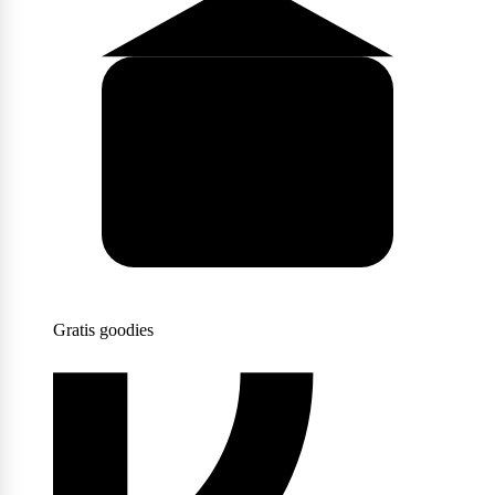
Scitec Nutrition
Snickers
Stacker2
Gratis goodies
Supplement Needs
Trained By JP