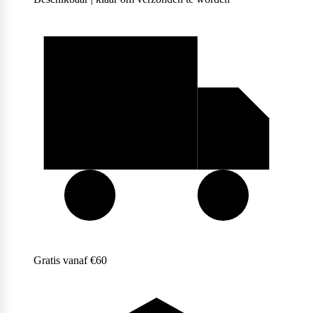
Purasana
QNT
Quamtrax
Rabeko
Gratis vanaf €60
Ryse