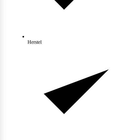
Collageen
POPULAIR
Fast Forward Nutrition
Sleep
Antioxidanten
Ghost
Herstel
Greens
Grenade
Curcuma
Krill Oil
M&M
Tudca
Vochtafdrijver
Mars
Matcha
POPULAIR