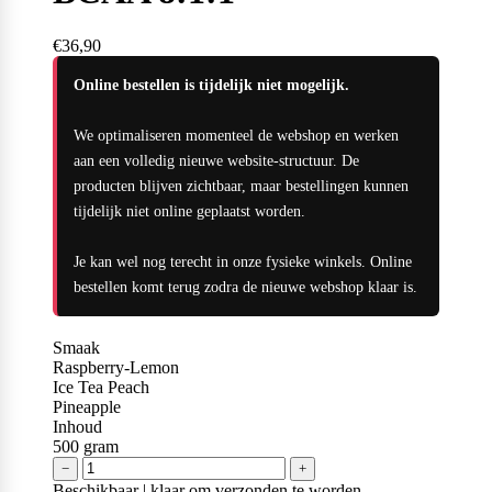
Naughty Boy
€36,90
Online bestellen is tijdelijk niet mogelijk.
Oatking
We optimaliseren momenteel de webshop en werken
aan een volledig nieuwe website-structuur. De
producten blijven zichtbaar, maar bestellingen kunnen
Olimp Sport Nutrition
tijdelijk niet online geplaatst worden.
Je kan wel nog terecht in onze fysieke winkels. Online
bestellen komt terug zodra de nieuwe webshop klaar is.
Optimum Nutrition
Smaak
Raspberry-Lemon
Ice Tea Peach
PB2
Pineapple
Inhoud
500
gram
−
+
PER4M
Beschikbaar | klaar om verzonden te worden