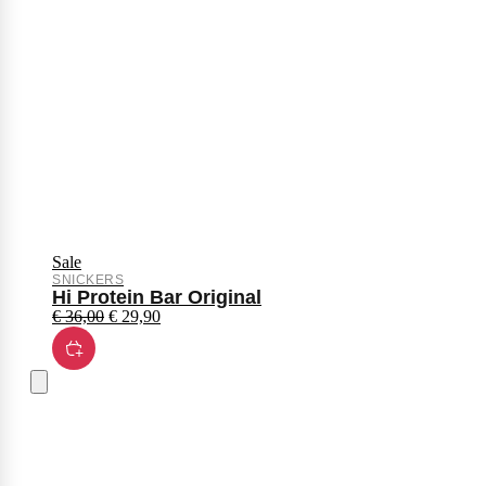
Sale
SNICKERS
Hi Protein Bar Original
€
36,00
€
29,90