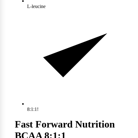
L-leucine
Max Protein
Powerfoods
Monster
Muskle
Mutant
8:1:1!
Nataos
Fast Forward Nutrition
BCAA 8:1:1